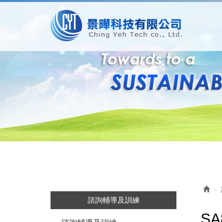
諮詢輔導及訓練
S