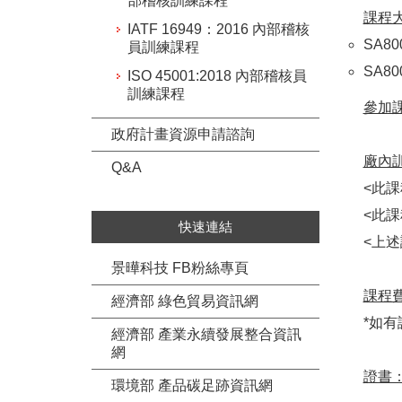
部稽核訓練課程
課程
IATF 16949：2016 內部稽核
SA80
員訓練課程
SA80
ISO 45001:2018 內部稽核員
訓練課程
參加
政府計畫資源申請諮詢
廠內
Q&A
<此
<此
快速連結
<上
景曄科技 FB粉絲專頁
課程
經濟部 綠色貿易資訊網
*如
經濟部 產業永續發展整合資訊
網
證書
環境部 產品碳足跡資訊網