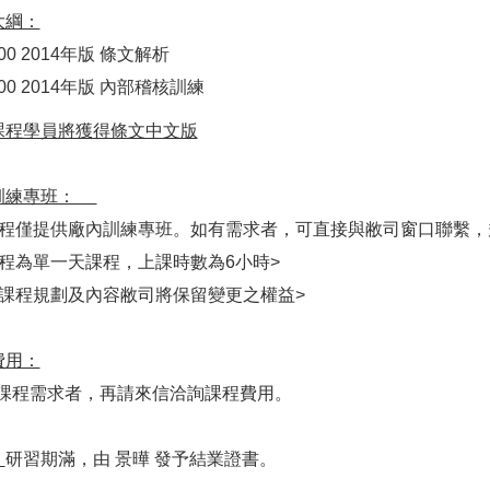
大綱：
00
2014年版 條文解析
00
2014年版 內部稽核訓練
課程學員將獲得條文中文版
訓練專班：
課程僅提供廠內訓練專班。如有需求者，可直接與敝司窗口聯繫，
課程為單一天課程，上課時數為6小時>
述課程規劃及內容敝司將保留變更之權益>
費用：
有課程需求者，再請來信洽詢課程費用。
：
研習期滿，由 景曄 發予結業證書。